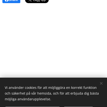
Vi använder cookies för att möjliggöra en korrekt funktion
Skedala Trivselförening
och säkerhet på vår hemsida, och för att erbjuda dig bästa
Trivsiskedala@gmail.com
möjliga användarupplevelse.
Bygdegårdsvägen 1
30593 Halmstad