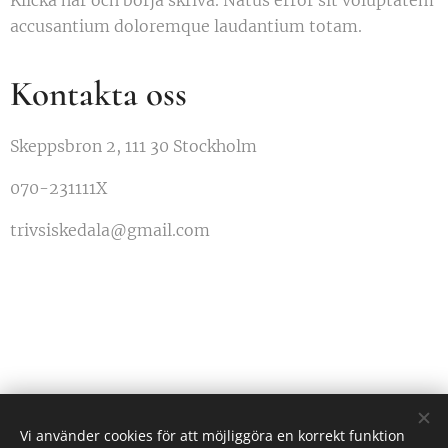
Klicka här och börja skriva. Natus error sit voluptatem
accusantium doloremque laudantium totam.
Kontakta oss
Skeppsbron 2, 111 30 Stockholm
070-231111X
trivsiskedala@gmail.com
Vi använder cookies för att möjliggöra en korrekt funktion
Skedala Trivselförening